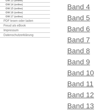
GW 13 (online)
Band 4
GW 14 (online)
GW 15 (online)
GW 16 (online)
Band 5
GW 17 (online)
PDF lesen oder laden
Freud als eBook
Band 6
Impressum
Datenschutzerklärung
Band 7
Band 8
Band 9
Band 10
Band 11
Band 12
Band 13