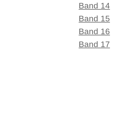
Band 14
Band 15
Band 16
Band 17