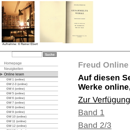
Freud Online
Homepage
Neuigkeiten
Online lesen
Auf diesen S
GW 1 (online)
Werke online,
GW 2-3 (online)
GW 4 (online)
GW 5 (online)
Zur Verfügung
GW 6 (online)
GW 7 (online)
GW 8 (online)
Band 1
GW 9 (online)
GW 10 (online)
GW 11 (online)
Band 2/3
GW 12 (online)